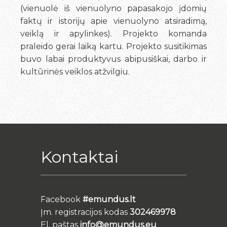
(vienuolė iš vienuolyno papasakojo įdomių
faktų ir istorijų apie vienuolyno atsiradimą,
veiklą ir apylinkes). Projekto komanda
praleido gerai laiką kartu. Projekto susitikimas
buvo labai produktyvus abipusiškai, darbo ir
kultūrinės veiklos atžvilgiu.
Kontaktai
Facebook
#emundus.lt
Įm. registracijos kodas
302469978
El. paštas
info@emundus.eu