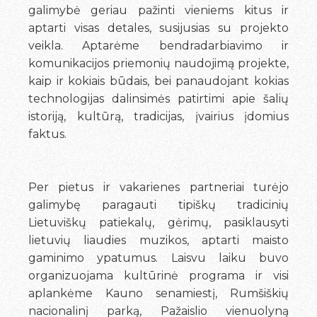
galimybė geriau pažinti vieniems kitus ir
aptarti visas detales, susijusias su projekto
veikla. Aptarėme bendradarbiavimo ir
komunikacijos priemonių naudojimą projekte,
kaip ir kokiais būdais, bei panaudojant kokias
technologijas dalinsimės patirtimi apie šalių
istoriją, kultūrą, tradicijas, įvairius įdomius
faktus.
Per pietus ir vakarienes partneriai turėjo
galimybę paragauti tipiškų tradicinių
Lietuviškų patiekalų, gėrimų, pasiklausyti
lietuvių liaudies muzikos, aptarti maisto
gaminimo ypatumus. Laisvu laiku buvo
organizuojama kultūrinė programa ir visi
aplankėme Kauno senamiestį, Rumšiškių
nacionalinį parką, Pažaislio vienuolyną