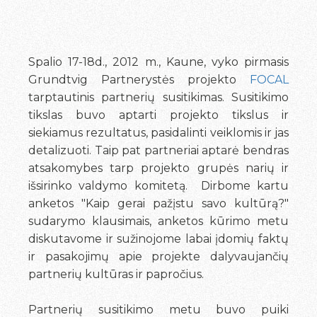
Spalio 17-18d., 2012 m., Kaune, vyko pirmasis
Grundtvig Partnerystės projekto
FOCAL
tarptautinis partnerių susitikimas. Susitikimo
tikslas buvo aptarti projekto tikslus ir
siekiamus rezultatus, pasidalinti veiklomis ir jas
detalizuoti. Taip pat partneriai aptarė bendras
atsakomybes tarp projekto grupės narių ir
išsirinko valdymo komitetą. Dirbome kartu
anketos "Kaip gerai pažįstu savo kultūrą?"
sudarymo klausimais, anketos kūrimo metu
diskutavome ir sužinojome labai įdomių faktų
ir pasakojimų apie projekte dalyvaujančių
partnerių kultūras ir papročius.
Partnerių susitikimo metu buvo puiki